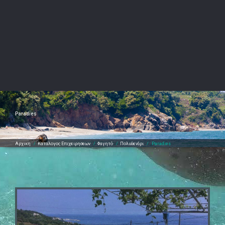
Paradies
Αρχικη
/
Καταλογος Επιχειρησεων
/
Φαγητό
/
Πολυδενδρι
/
Paradies