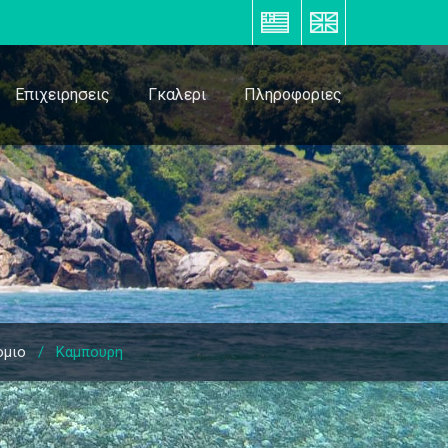
ΕΛ
EN
Επιχειρησεις
Γκαλερι
Πληροφοριες
ομιο
/
Καμπουρη