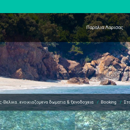
Παραλια Λαρισας
ς-Βελικα…ενοικιαζομενα δωματια & ξενοδοχεια
/
Booking
/
Στ