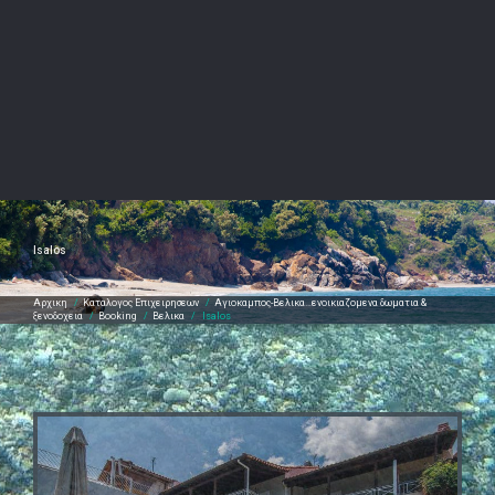
Isalos
Αρχικη
/
Καταλογος Επιχειρησεων
/
Αγιοκαμπος-Βελικα…ενοικιαζομενα δωματια &
ξενοδοχεια
/
Booking
/
Βελικα
/
Isalos