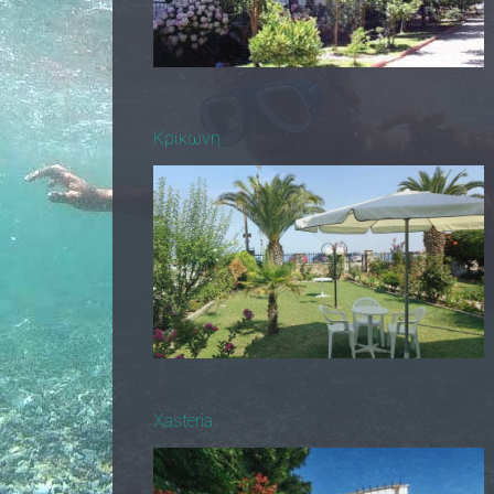
Κρικωνη
Xasteria