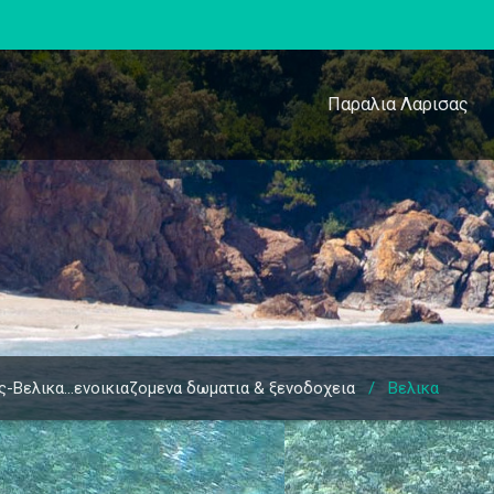
Παραλια Λαρισας
ς-Βελικα…ενοικιαζομενα δωματια & ξενοδοχεια
/
Βελικα