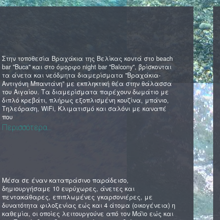
Στην τοποθεσία Βραχάκια της Βελίκας κοντά στο beach
bar "Buca" και στο όμορφο night bar "Balcony", βρίσκονται
τα άνετα και νεόδμητα διαμερίσματα "Βραχάκια-
Αντιγόνη Μπαντάνη" με εκπληκτική θέα στην θάλασσα
του Αιγαίου. Τα διαμερίσματα παρέχουν δωμάτιο με
διπλό κρεβάτι, πλήρως εξοπλισμένη κουζίνα, μπάνιο,
Τηλεόραση, WiFi, Κλιματισμό και σαλόνι με καναπέ
που
Περισσότερα...
Μέσα σε έναν καταπράσινο παράδεισο,
δημιουργήσαμε 10 ευρύχωρες, άνετες και
πεντακάθαρες, επιπλωμένες γκαρσονιέρες, με
δυνατότητα φιλοξενίας εώς και 4 άτομα (οικογένεια) η
καθεμία, οι οποίες λειτουργούνε από τον Μάϊο εώς και