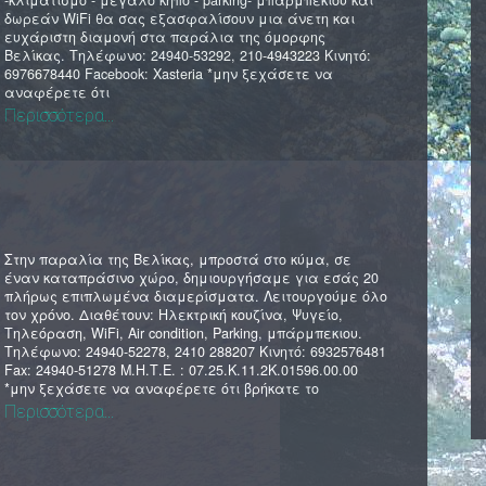
-κλιματισμό - μεγάλο κήπο - parking- μπάρμπεκιου και
δωρεάν WiFi θα σας εξασφαλίσουν μια άνετη και
ευχάριστη διαμονή στα παράλια της όμορφης
Βελίκας. Τηλέφωνο: 24940-53292, 210-4943223 Κινητό:
6976678440 Facebook: Xasteria *μην ξεχάσετε να
αναφέρετε ότι
Περισσότερα...
Στην παραλία της Βελίκας, μπροστά στο κύμα, σε
έναν καταπράσινο χώρο, δημιουργήσαμε για εσάς 20
πλήρως επιπλωμένα διαμερίσματα. Λειτουργούμε όλο
τον χρόνο. Διαθέτουν: Ηλεκτρική κουζίνα, Ψυγείο,
Τηλεόραση, WiFi, Αir condition, Parking, μπάρμπεκιου.
Τηλέφωνο: 24940-52278, 2410 288207 Κινητό: 6932576481
Fax: 24940-51278 Μ.Η.Τ.Ε. : 07.25.Κ.11.2Κ.01596.00.00
*μην ξεχάσετε να αναφέρετε ότι βρήκατε το
Περισσότερα...