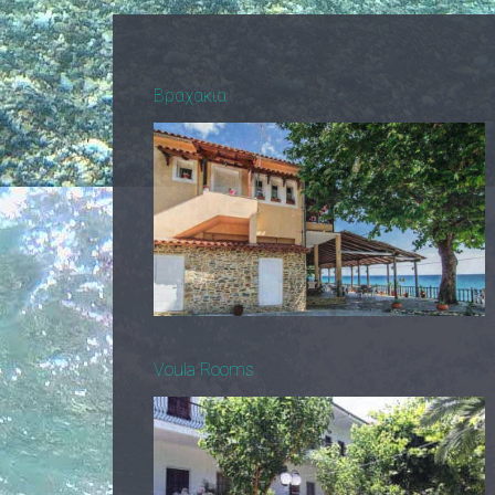
Βραχακια
Voula Rooms