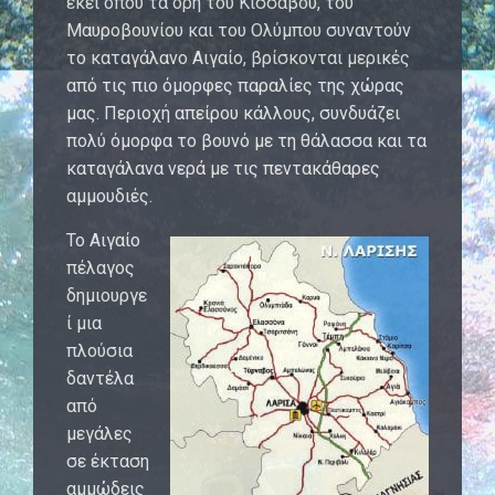
εκεί όπου τα όρη του Κισσάβου, του
Μαυροβουνίου και του Ολύμπου συναντούν
το καταγάλανο Αιγαίο, βρίσκονται μερικές
από τις πιο όμορφες παραλίες της χώρας
μας. Περιοχή απείρου κάλλους, συνδυάζει
πολύ όμορφα το βουνό με τη θάλασσα και τα
καταγάλανα νερά με τις πεντακάθαρες
αμμουδιές.
Το Αιγαίο
πέλαγος
δημιουργε
ί μια
πλούσια
δαντέλα
από
μεγάλες
σε έκταση
αμμώδεις