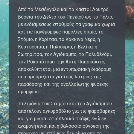
Από τα Μεσάγγαλα και το Καστρί Λουτρό,
βόρεια του Δέλτα του Πηνειού ως το Πήλιο,
με ενδιάμεσους σταθμούς τα γραφικά χωριά
και τις πανέμορφες παραλίες όπως, το
Στόμιο, η Καρίτσα, το Κόκκινο Νερό, η
Κουτσουπιά, η Παλιουριά, η Βελίκα, η
Σωτηρίτσα, τον Αγιόκαμπο, το Πολυδένδρι,
τον Ρακοπόταμο, την Ακτή Παπακώστα,
αποκαλύπτεται μια εντυπωσιακή διαδρομή
που προορίζεται για τους λάτρεις της
παράδοσης και της αναλλοίωτης φυσικής
ομορφιάς.
Τα λιμάνια του Στομίου και του Αγιόκαμπου
αποτελούν αγκυροβόλιο για τις ψαρόβαρκες
και για μικρά ιστιοπλοϊκά σκάφη, ενώ εν
αναμονή είναι και η θαλάσσια σύνδεση της
περιοχής με ιπτάμενα δελφίνια από τη