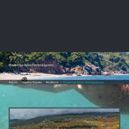
Μοναστηρι Αγιου Παντελεημονος
Αρχικη
/
Παραλια Λαρισας
/
Αξιοθεατα
/
Μοναστηρι Αγιου Παντελεημονος