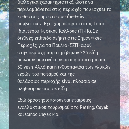
βιολογικά χαρακτηριστικά, ώστε να
περιλαμβάνεται στις περιοχές που ισχύει το
καθεστώς προστασίας διεθνών
συμβάσεων. Έχει χαρακτηριστεί ως Τοπίο
Ιδιαίτερου Φυσικού Κάλλους (ΤΙΦΚ). Σε
διεθνές επίπεδο ανήκει στις Σημαντικές
Περιοχές για τα Πουλιά (ΣΣΠ) αφού
στην περιοχή παρατηρήθηκαν 226 είδη
πουλιών που ανήκουν σε περισσότερα από
50 γένη. Αλλά και η ιχθυοπανίδα των γλυκών
νερών του ποταμού και της
θαλάσσιας περιοχής είναι πλούσια σε
πληθυσμούς και σε είδη.
Εδώ δραστηριοποιούνται εταιρείες
εναλλακτικού τουρισμού στο Rafting, Cayak
και Canoe Cayak κ.α.