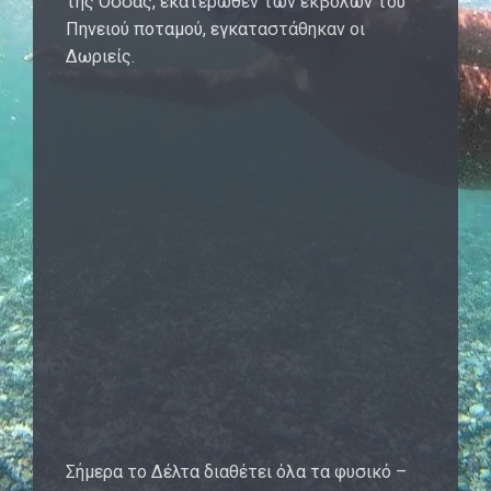
της Όσσας, εκατέρωθεν των εκβολών του
Πηνειού ποταμού, εγκαταστάθηκαν οι
Δωριείς.
Σήμερα το Δέλτα διαθέτει όλα τα φυσικό –