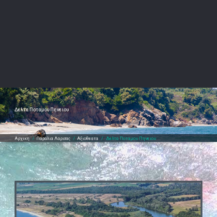
Δελτα Ποταμου Πηνειου
Αρχικη
/
Παραλια Λαρισας
/
Αξιοθεατα
/
Δελτα Ποταμου Πηνειου