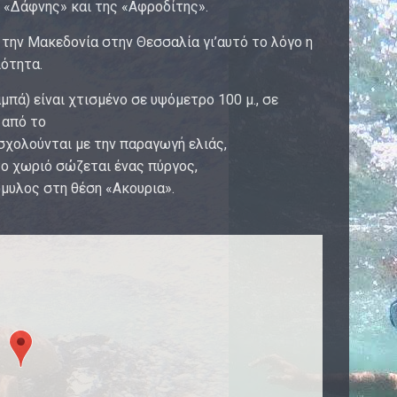
ς «Δάφνης» και της «Αφροδίτης».
την Μακεδονία στην Θεσσαλία γι’αυτό το λόγο η
ιότητα.
πά) είναι χτισμένο σε υψόμετρο 100 μ., σε
 από το
ασχολούνται με την παραγωγή ελιάς,
ο χωριό σώζεται ένας πύργος,
όμυλος στη θέση «Ακουρια».