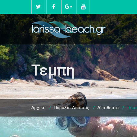
Τεμπη
Αρχικη
/
Παραλια Λαρισας
/
Αξιοθεατα
/
Τεμ