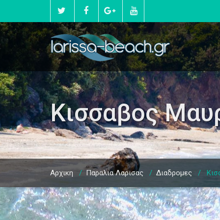
Κισσαβος Μαυ
Αρχικη
/
Παραλια Λαρισας
/
Διαδρομες
/
Κισ