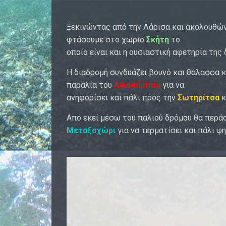
Ξεκινώντας από την Λάρισα και ακολουθών
φτάσουμε στο χωριό
Σκήτη
το
οποίο είναι και η ουσιαστική αφετηρία της
Η διαδρομή συνδυάζει βουνό και θάλασσα 
παραλία του
Αγιοκάμπου
για να
ανηφορίσει και πάλι προς την
Σωτηρίτσα
κ
Από εκεί μέσω του παλιού δρόμου θα περά
Μεταξοχώρι
για να τερματίσει και πάλι 