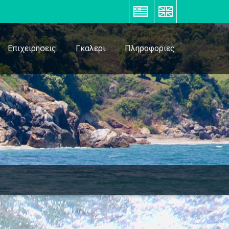
ΕΛ
EN
Επιχειρησεις
Γκαλερι
Πληροφοριες