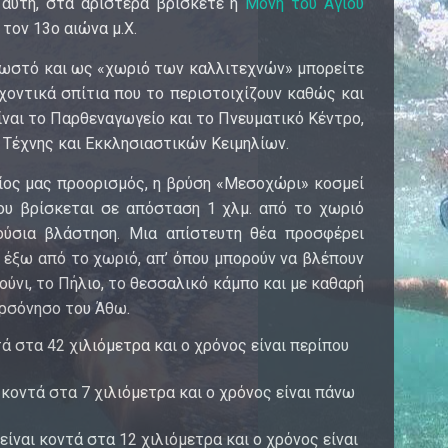
 αυτή, στα αριστερά βρίσκετε η
Μονή του Αγίου
τον 13ο αιώνα μ.Χ.
ωστό και ως «χωριό των καλλιτεχνών» μπορείτε
χοντικά σπίτια που το περιστοιχίζουν καθώς και
ίναι το Παρθεναγωγείο και το Πνευματικό Κέντρο,
 Τέχνης και Εκκλησιαστικών Κειμηλίων.
αίος μας προορισμός, η βρύση «Μεσοχώρι» κοσμεί
ου βρίσκεται σε απόσταση 1 χλμ. από το χωριό
ούσια βλάστηση. Μια απίστευτη θέα προσφέρει
ο έξω από το χωριό, απ’ όπου μπορούν να βλέπουν
ούνι, το Πήλιο, το θεσσαλικό κάμπο και με καθαρή
ερσόνησο του Άθω.
ά στα 42 χιλιόμετρα και ο χρόνος είναι περίπου
 κοντά στα 7 χιλιόμετρα και ο χρόνος είναι πάνω
ίναι κοντά στα 12 χιλιόμετρα και ο χρόνος είναι