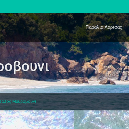
Παραλια Λαρισας
ροβουνι
σαβος Μαυροβουνι