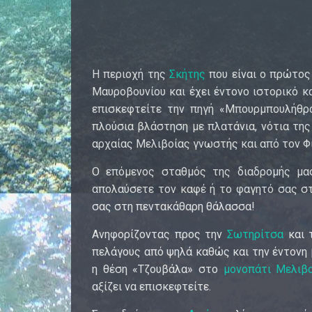
Η περιοχή της
Σκήτης
που είναι ο πρώτος
Μαυροβουνίου και έχει έντονο ιστορικό κ
επισκεφτείτε την πηγή «Μπουρμπουλήθ
πλούσια βλάστηση με πλατάνια, νότια της
αρχαίας Μελιβοίας γνωστής και από τον Φ
Ο επόμενος σταθμός της διαδρομής μα
απολαύσετε τον καφέ ή το φαγητό σας σ
σας στη πεντακάθαρη θάλασσα!
Ανηφορίζοντας προς την
Σωτηρίτσα
και 
πελάγους από ψηλά καθώς και την έντονη 
η θέση «Τζουβάλα» στο
μονοπάτι Μελιβ
αξίζει να επισκεφτείτε.