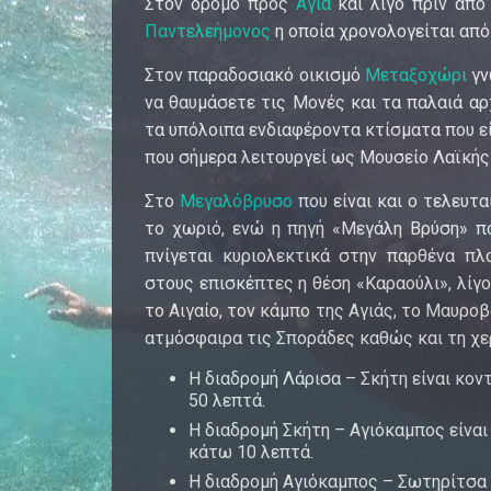
Στον δρόμο προς
Αγιά
και λίγο πριν από
Παντελεήμονος
η οποία χρονολογείται από 
Στον παραδοσιακό οικισμό
Μεταξοχώρι
γν
να θαυμάσετε τις Μονές και τα παλαιά αρ
τα υπόλοιπα ενδιαφέροντα κτίσματα που ε
που σήμερα λειτουργεί ως Μουσείο Λαϊκής
Στο
Μεγαλόβρυσο
που είναι και ο τελευτ
το χωριό, ενώ η πηγή «Μεγάλη Βρύση» π
πνίγεται κυριολεκτικά στην παρθένα πλ
στους επισκέπτες η θέση «Καραούλι», λίγ
το Αιγαίο, τον κάμπο της Αγιάς, το Μαυροβ
ατμόσφαιρα τις Σποράδες καθώς και τη χ
Η διαδρομή Λάρισα – Σκήτη είναι κοντ
50 λεπτά.
Η διαδρομή Σκήτη – Αγιόκαμπος είναι
κάτω 10 λεπτά.
Η διαδρομή Αγιόκαμπος – Σωτηρίτσα ε