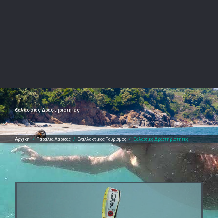
Θαλασσιες Δραστηριοτητες
Αρχικη
/
Παραλια Λαρισας
/
Εναλλακτικος Τουρισμος
/
Θαλασσιες Δραστηριοτητες