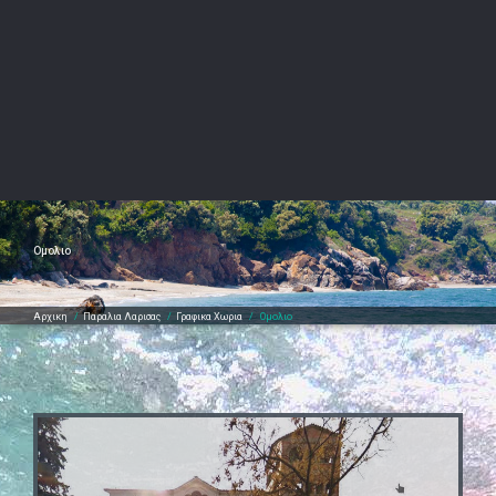
Ομολιο
Αρχικη
/
Παραλια Λαρισας
/
Γραφικα Χωρια
/
Ομολιο