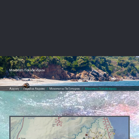
Μονοπατι Πολυδενδριου
Αρχικη
/
Παραλια Λαρισας
/
Μονοπατια Πεζοποριας
/
Μονοπατι Πολυδενδριου