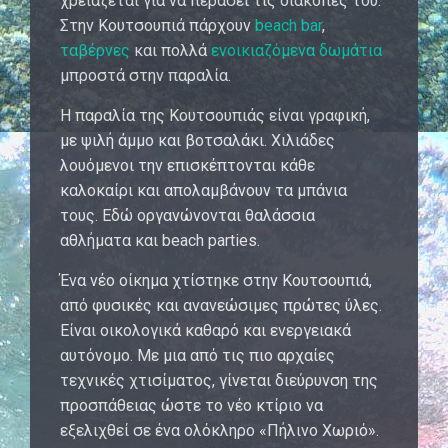
χρειάζεται για να περάσει τις διακοπές του.
Στην Κουτσουπιά πάρχουν
beach bar
,
ταβέρνες
και πολλά
ενοικιαζόμενα δωμάτια
μπροστά στην παραλία.
Η παραλία της Κουτσουπιάς είναι γραφική,
με ψιλή άμμο και βοτσαλάκι. Χιλιάδες
λουόμενοι την επισκέπτονται κάθε
καλοκαίρι και απολαμβάνουν τα μπάνια
τους. Εδώ οργανώνονται θαλάσσια
αθλήματα και beach parties.
Ένα νέο οίκημα χτίστηκε στην Κουτσουπιά,
από φυσικές και ανανεώσιμες πρώτες ύλες.
Είναι οικολογικά καθαρό και ενεργειακά
αυτόνομο. Με μια από τις πιο αρχαίες
τεχνικές χτισίματος, γίνεται διεύρυνση της
προσπάθειας ώστε το νέο κτίριο να
εξελιχθεί σε ένα ολόκληρο «Πήλινο Χωριό».