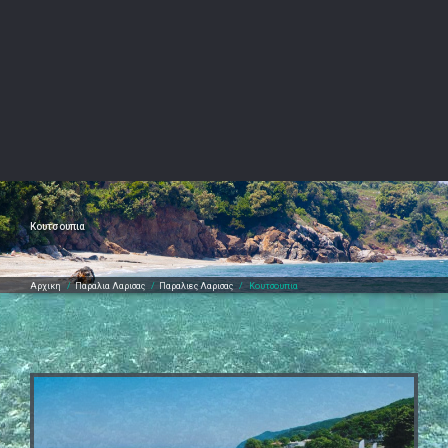
Κουτσουπια
Αρχικη
/
Παραλια Λαρισας
/
Παραλιες Λαρισας
/
Κουτσουπια