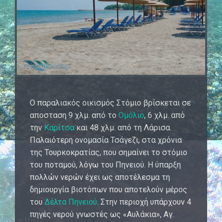
Ο παραλιακός οικισμός Στόμιο βρίσκεται σε
αποσταση 9 χλμ. από το
Ομόλιο
, 6 χλμ. από
την
Καρίτσα
και 48 χλμ. από τη Λάρισα.
Παλαιότερη ονομασία Τσάγεζι, στα χρόνια
της Τουρκοκρατίας, που σημαίνει το στόμιο
του ποταμού, λόγω του Πηνειού. Η ύπαρξη
πολλών νερών έχει ως αποτέλεσμα τη
δημιουργία βιοτόπων που αποτελούν μέρος
του
Δέλτα Πηνειού
. Στην περιοχή υπάρχουν 4
πηγές νερού γνωστές ως «Αυλάκια», Αγ.