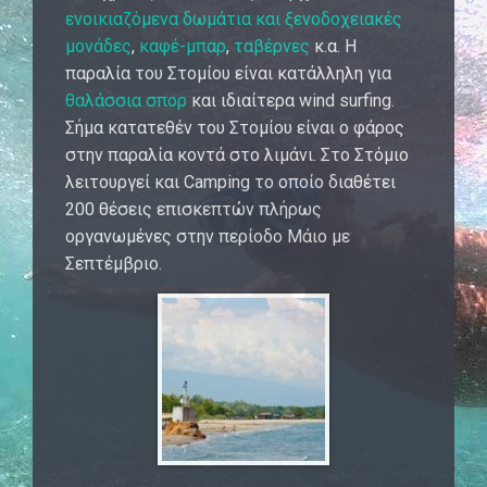
ενοικιαζόμενα δωμάτια και ξενοδοχειακές
μονάδες
,
καφέ-μπαρ
,
ταβέρνες
κ.α. Η
παραλία του Στομίου είναι κατάλληλη για
θαλάσσια σπορ
και ιδιαίτερα wind surfing.
Σήμα κατατεθέν του Στομίου είναι ο φάρος
στην παραλία κοντά στο λιμάνι. Στο Στόμιο
λειτουργεί και Camping το οποίο διαθέτει
200 θέσεις επισκεπτών πλήρως
οργανωμένες στην περίοδο Μάιο με
Σεπτέμβριο.