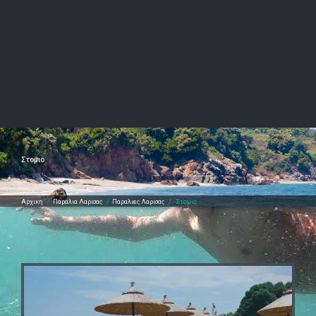
Στομιο
Αρχικη
/
Παραλια Λαρισας
/
Παραλιες Λαρισας
/
Στομιο