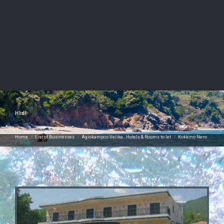
Hlidi
Home
/
List of Businesses
/
Agiokampos-Velika…Hotels & Rooms to let
/
Kokkino Nero
/
Hlidi