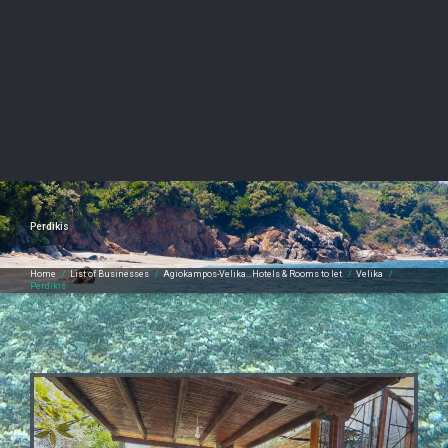
Perdikis
Home
/
List of Businesses
/
Agiokampos-Velika…Hotels & Rooms to let
/
Velika
/
Perdikis