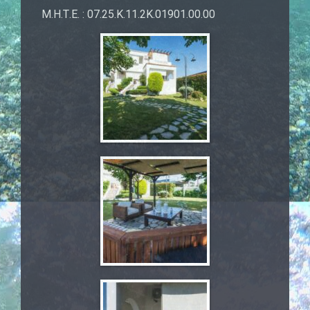
Μ.Η.Τ.Ε. : 07.25.Κ.11.2Κ.01901.00.00