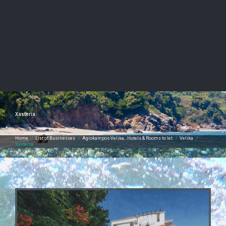
Xasteria
Home
/
List of Businesses
/
Agiokampos-Velika…Hotels & Rooms to let
/
Velika
/
Xasteria