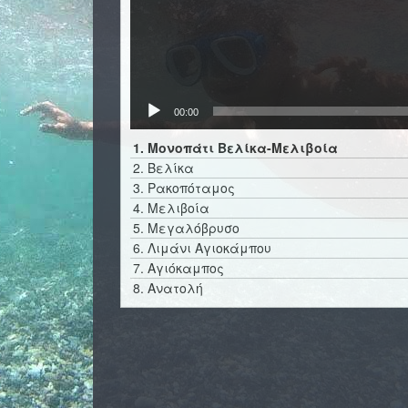
00:00
1.
Μονοπάτι Βελίκα-Μελιβοία
2.
Βελίκα
3.
Ρακοπόταμος
4.
Μελιβοία
5.
Μεγαλόβρυσο
6.
Λιμάνι Αγιοκάμπου
7.
Αγιόκαμπος
8.
Ανατολή