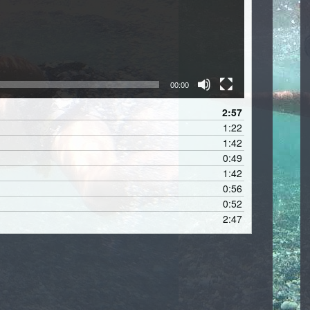
00:00
2:57
1:22
1:42
0:49
1:42
0:56
0:52
2:47